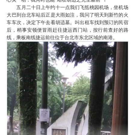
五月二十日上午约十一点我们飞抵桃园机场，坐机场
大巴到台北车站后正是大雨如注，我问了明天到新竹的火
车车次，决定下午去看胡适墓。叫出租车找到预订的民宿
后，稍事安
顿便冒雨赶往捷运西门站，按行前查好的路
线，乘板南线捷运前往位于台北市东北区域的南港。