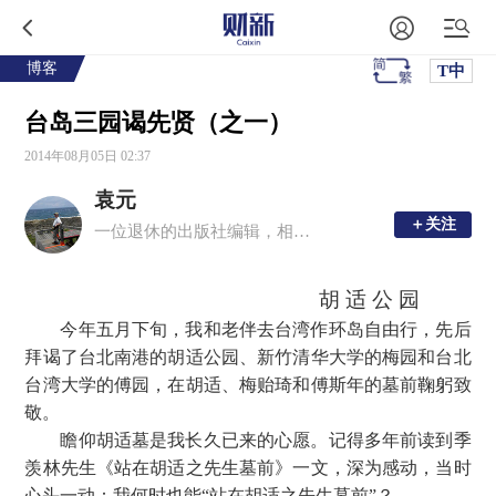
博客
T中
台岛三园谒先贤（之一）
2014年08月05日 02:37
袁元
＋关注
＋关注
一位退休的出版社编辑，相信“围观改变中国”。
胡 适 公 园
今年五月下旬，我和老伴去台湾作环岛自由行，先后
拜谒了台北南港的胡适公园、新竹清华大学的梅园和台北
台湾大学的傅园，在胡适、梅贻琦和傅斯年的墓前鞠躬致
敬。
瞻仰胡适墓是我长久已来的心愿。记得多年前读到季
羡林先生《站在胡适之先生墓前》一文，深为感动，当时
心头一动：我何时也能“站在胡适之先生墓前”？